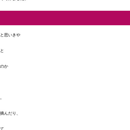
と思いきや
と
のか
。
摘んだり、
て