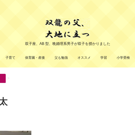
双子座、AB 型、晩婚理系男子が双子を授かりました
子育て
保育園・産後
父も勉強
オススメ
学習
小学受検
>
太