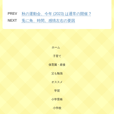
PREV
秋の運動会、今年 (2023) は通常の開催 ?
NEXT
兎に角、時間。感情左右の要因
ホーム
子育て
保育園・産後
父も勉強
オススメ
学習
小学受検
小学校