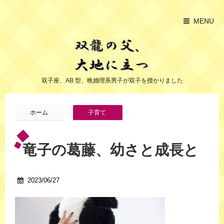
MENU
双子座、AB 型、晩婚理系男子が双子を授かりました
>
>
ホーム
子育て
竜子の葛藤、幼さと成長と
2023/06/27