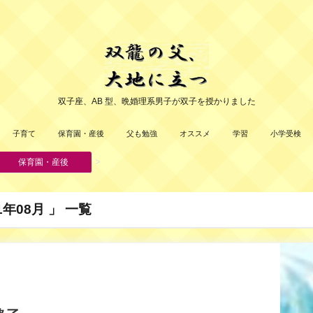
双子座、AB 型、晩婚理系男子が双子を授かりました
子育て
保育園・産後
父も勉強
オススメ
学習
小学受検
>
保育園・産後
年08月 」 一覧