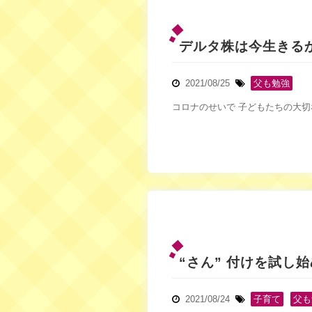
デルタ株は今生きる
2021/08/25
父も勉強
コロナのせいで 子どもたちの大切
“さん” 付けを試し
2021/08/24
子育て
,
父も