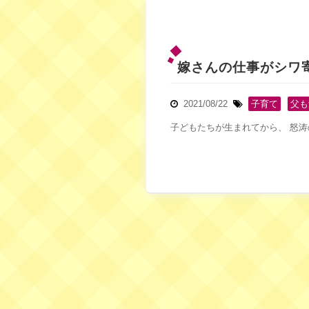
嫁さんの仕事がシワ寄
2021/08/22
子育て
,
父も
子どもたちが生まれてから、 怒涛