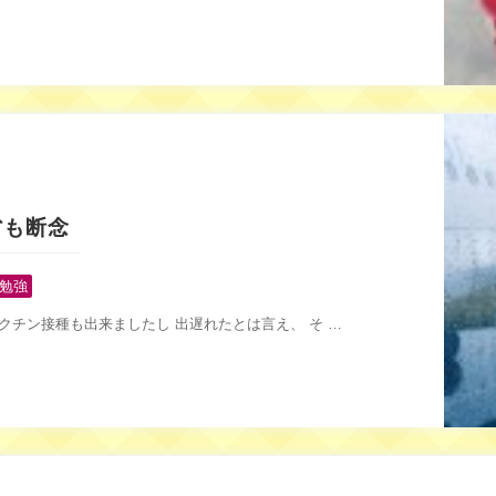
帰省も断念
勉強
クチン接種も出来ましたし 出遅れたとは言え、 そ …