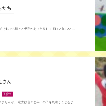
もたち
 それでも細々と予定があったりして 細々と忙しい …
えさん
,
子育て
れませんが、 竜太は色々と年下の子を気遣うことをよ …