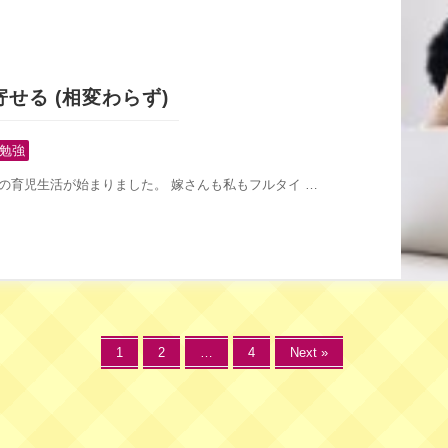
せる (相変わらず)
勉強
の育児生活が始まりました。 嫁さんも私もフルタイ …
1
2
…
4
Next »