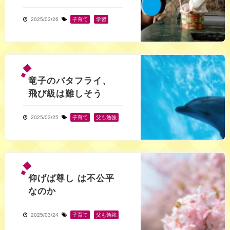
2025/03/26
子育て
,
学習
竜子のバタフライ、
飛び級は難しそう
2025/03/25
子育て
,
父も勉強
仰げば尊し は不公平
なのか
2025/03/24
子育て
,
父も勉強