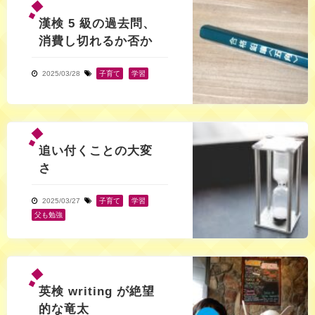
漢検 5 級の過去問、
消費し切れるか否か
2025/03/28
子育て
,
学習
追い付くことの大変
さ
2025/03/27
子育て
,
学習
,
父も勉強
英検 writing が絶望
的な竜太