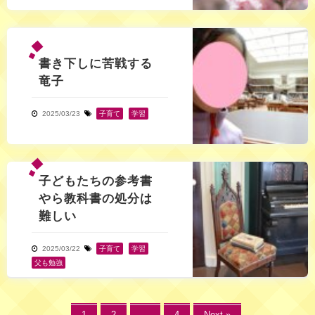
書き下しに苦戦する
竜子
2025/03/23
子育て
,
学習
子どもたちの参考書
やら教科書の処分は
難しい
2025/03/22
子育て
,
学習
,
父も勉強
1
2
…
4
Next »