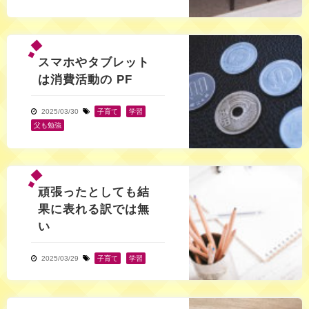
スマホやタブレット
は消費活動の PF
2025/03/30
子育て
,
学習
,
父も勉強
頑張ったとしても結
果に表れる訳では無
い
2025/03/29
子育て
,
学習