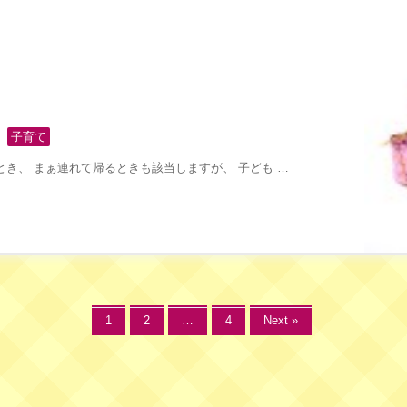
,
子育て
き、 まぁ連れて帰るときも該当しますが、 子ども …
1
2
…
4
Next »