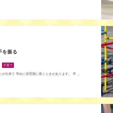
手を振る
,
子育て
が出来て 早めに保育園に着くときがあります。 早 …