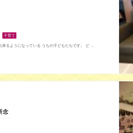
,
子育て
来るようになっている うちの子どもたちです。 ど …
断念