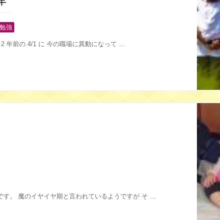
年
勉強
 年前の 4/1 に 今の職場に異動になって …
す。 魔のイヤイヤ期と言われているようですが そ …