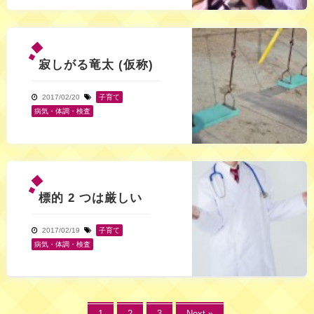
寂しがる竜太 (仮称)
2017/02/20
子育て
,
病気・体調・検査
標的 2 つは厳しい
2017/02/19
子育て
,
病気・体調・検査
1
2
3
Next »