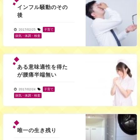
インフル騒動のその
後
2017/02/25
子育て
,
病気・体調・検査
ある意味適性を得た
が腰痛半端無い
2017/02/24
子育て
,
病気・体調・検査
唯一の生き残り