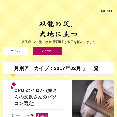
MENU
双子座、AB 型、晩婚理系男子が双子を授かりました
>
>
ホーム
父も勉強
「 月別アーカイブ：2017年02月 」 一覧
CPU のイロハ (嫁さ
んの父親さんのパソ
コン選定)
2017/02/28
父も勉強