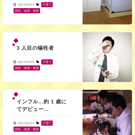
2017/02/23
子育て
,
病気・体調・検査
3 人目の犠牲者
2017/02/22
子育て
,
病気・体調・検査
インフル…約 1 歳に
てデビュー…
2017/02/21
子育て
,
病気・体調・検査