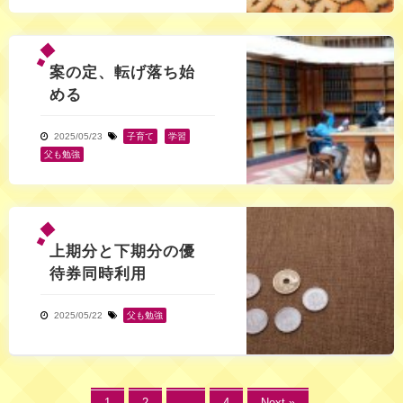
案の定、転げ落ち始
める
2025/05/23
子育て
,
学習
,
父も勉強
上期分と下期分の優
待券同時利用
2025/05/22
父も勉強
1
2
…
4
Next »