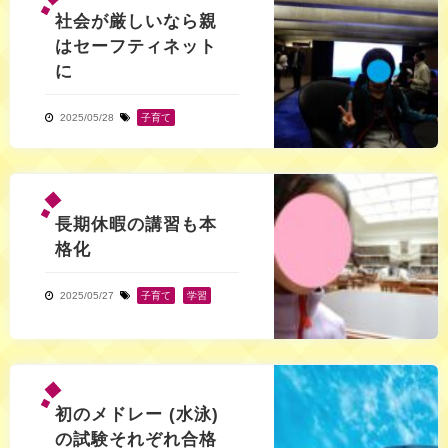
社会が厳しいなら親
はセーフティネット
に
2025/05/28
子育て
長期休暇の講習も本
格化
2025/05/27
子育て
,
学習
初のメドレー (水泳)
の試験それぞれ合格