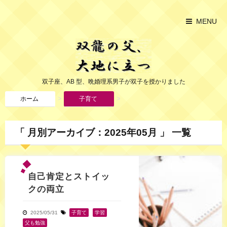
MENU
双子座、AB 型、晩婚理系男子が双子を授かりました
>
>
ホーム
子育て
「 月別アーカイブ：2025年05月 」 一覧
自己肯定とストイッ
クの両立
2025/05/31
子育て
,
学習
,
父も勉強