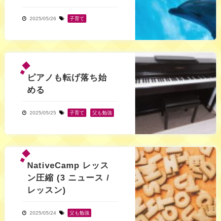
2025/05/26
子育て
ピアノも転げ落ち始
める
2025/05/25
子育て
,
父も勉強
NativeCamp レッス
ン圧縮 (3 ニュース /
レッスン)
2025/05/24
父も勉強