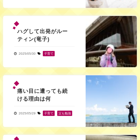
ハグして出発がルー
ティン(竜子)
2025/05/30
子育て
痛い目に遭っても続
ける理由は何
2025/05/29
子育て
,
父も勉強