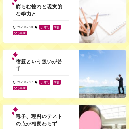
膨らむ憧れと現実的
な学力と
2025/07/28
子育て
,
学習
,
父も勉強
宿題という扱いが苦
手
2025/07/27
子育て
,
学習
,
父も勉強
竜子、理科のテスト
の点が相変わらず