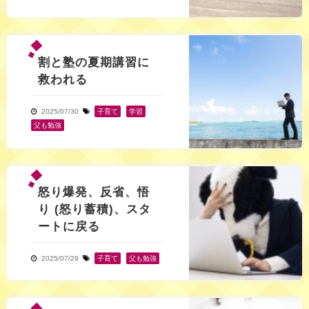
割と塾の夏期講習に
救われる
2025/07/30
子育て
,
学習
,
父も勉強
怒り爆発、反省、悟
り (怒り蓄積)、スタ
ートに戻る
2025/07/29
子育て
,
父も勉強