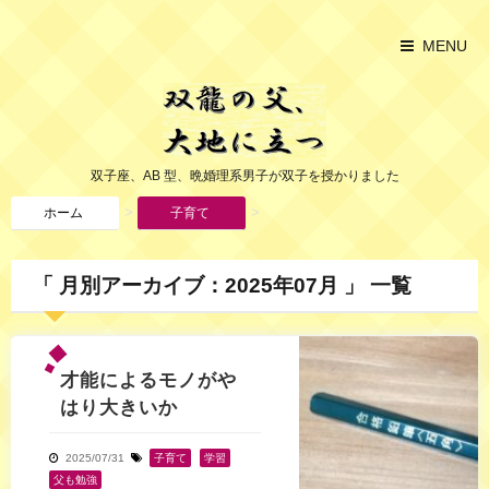
MENU
双子座、AB 型、晩婚理系男子が双子を授かりました
>
>
ホーム
子育て
「 月別アーカイブ：2025年07月 」 一覧
才能によるモノがや
はり大きいか
2025/07/31
子育て
,
学習
,
父も勉強