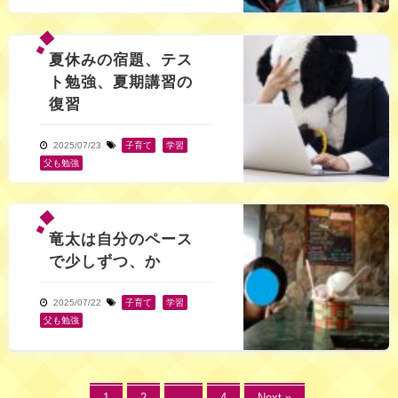
夏休みの宿題、テス
ト勉強、夏期講習の
復習
2025/07/23
子育て
,
学習
,
父も勉強
竜太は自分のペース
で少しずつ、か
2025/07/22
子育て
,
学習
,
父も勉強
1
2
…
4
Next »