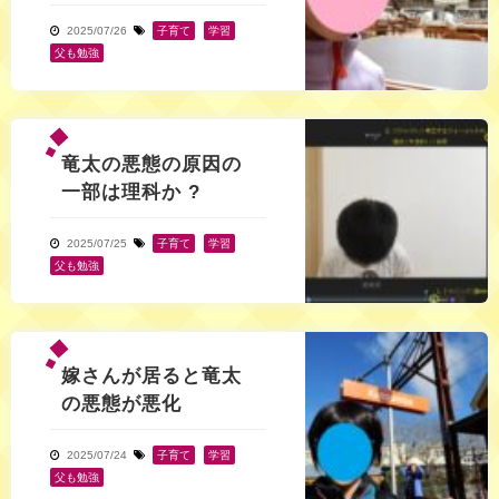
2025/07/26
子育て
,
学習
,
父も勉強
竜太の悪態の原因の
一部は理科か ?
2025/07/25
子育て
,
学習
,
父も勉強
嫁さんが居ると竜太
の悪態が悪化
2025/07/24
子育て
,
学習
,
父も勉強