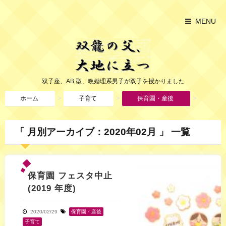
MENU
双子座、AB 型、晩婚理系男子が双子を授かりました
>
>
>
ホーム
子育て
保育園・産後
「 月別アーカイブ：2020年02月 」 一覧
保育園 フェスタ中止
(2019 年度)
2020/02/29
保育園・産後
,
子育て