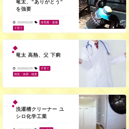
竜太、”ありがとう”
を強要
2020/02/26
保育園・産後
,
子育て
竜太 高熱、父 下痢
2020/02/25
子育て
,
病気・体調・検査
洗濯槽クリーナー ユ
シロ化学工業