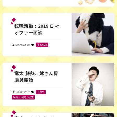
転職活動 : 2019 E 社
オファー面談
2020/02/28
父も勉強
竜太 解熱、嫁さん胃
腸炎開始
2020/02/27
子育て
,
病気・体調・検査