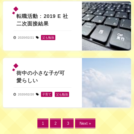
転職活動 : 2019 E 社
二次面接結果
2020/02/21
父も勉強
街中の小さな子が可
愛らしい
2020/02/20
子育て
,
父も勉強
1
2
3
Next »