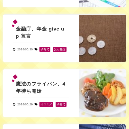
金融庁、年金 give u
p 宣言
2019/05/30
子育て
,
父も勉強
魔法のフライパン、4
年待ち開始
2019/05/29
オススメ
,
子育て