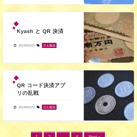
Kyash と QR 決済
2019/05/23
父も勉強
QR コード決済アプ
リの乱戦
2019/05/22
父も勉強
1
2
…
4
Next »