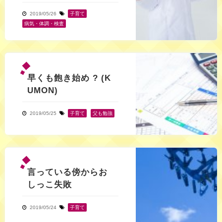
2019/05/26
子育て
,
病気・体調・検査
早くも飽き始め ? (K
UMON)
2019/05/25
子育て
,
父も勉強
言っている傍からお
しっこ失敗
2019/05/24
子育て