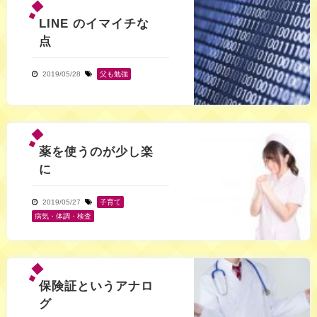
LINE のイマイチな
点
2019/05/28
父も勉強
薬を使うのが少し楽
に
2019/05/27
子育て
,
病気・体調・検査
保険証というアナロ
グ