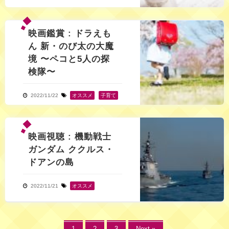
映画鑑賞 : ドラえも
ん 新・のび太の大魔
境 〜ペコと5人の探
検隊〜
2022/11/22
オススメ
,
子育て
映画視聴 : 機動戦士
ガンダム ククルス・
ドアンの島
2022/11/21
オススメ
1
2
3
Next »