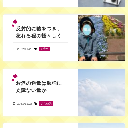
反射的に嘘をつき、
忘れる程の軽々しく
2022/11/29
子育て
お酒の適量は勉強に
支障ない量か
2022/11/28
父も勉強