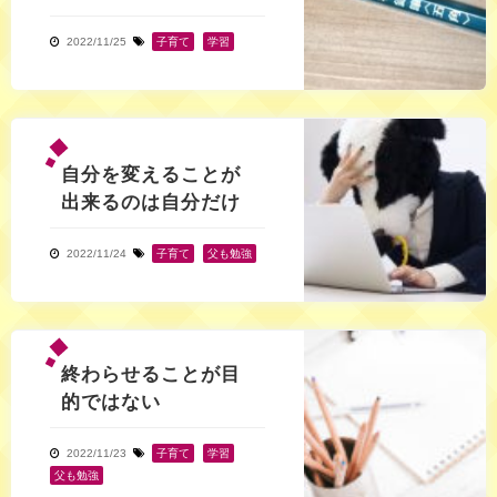
2022/11/25
子育て
,
学習
自分を変えることが
出来るのは自分だけ
2022/11/24
子育て
,
父も勉強
終わらせることが目
的ではない
2022/11/23
子育て
,
学習
,
父も勉強