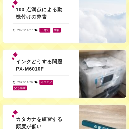
100 点満点による動
機付けの弊害
2022/11/27
子育て
,
学習
インクどうする問題
PX-M6010F
2022/11/26
オススメ
,
父も勉強
カタカナを練習する
頻度が低い