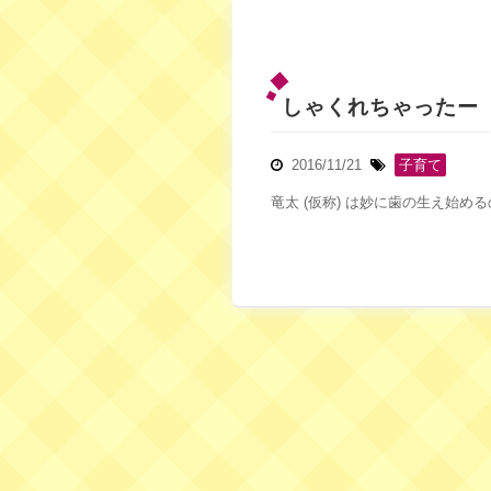
しゃくれちゃったー
2016/11/21
子育て
竜太 (仮称) は妙に歯の生え始める