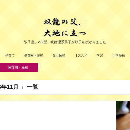
双子座、AB 型、晩婚理系男子が双子を授かりました
子育て
保育園・産後
父も勉強
オススメ
学習
小学受検
>
保育園・産後
年11月 」 一覧