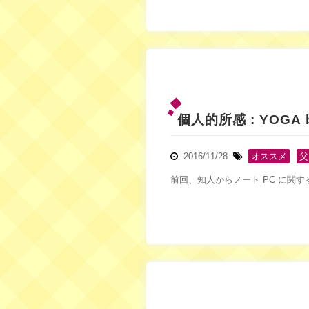
個人的所感 : YOGA b
2016/11/28
オススメ
,
父
前回、知人からノート PC に関