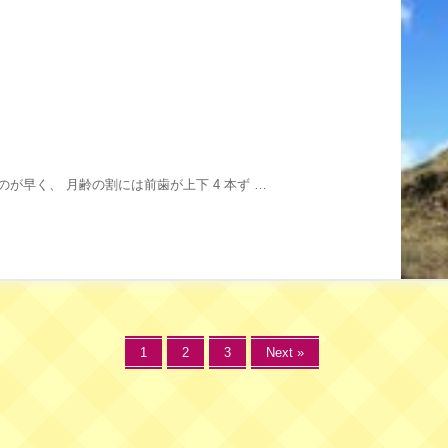
のが早く、 月齢の割には前歯が上下 4 本ず …
1
2
3
Next »