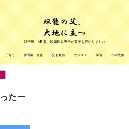
双子座、AB 型、晩婚理系男子が双子を授かりました
子育て
保育園・産後
父も勉強
オススメ
学習
小学受検
>
ったー