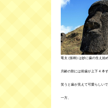
竜太 (仮称) は妙に歯の生え
月齢の割には前歯が上下 4 本
笑うと歯が見えて可愛らしいで
一方、