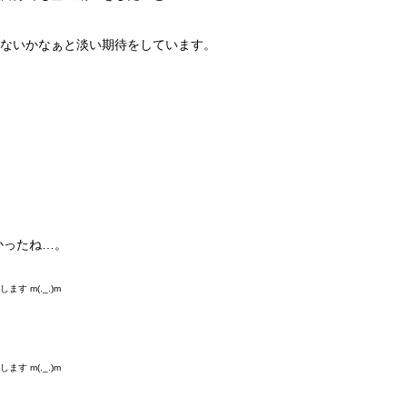
ないかなぁと淡い期待をしています。
良かったね…。
す m(._.)m
す m(._.)m