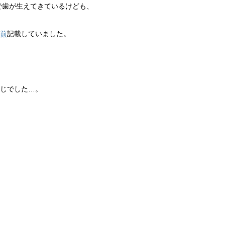
スで歯が生えてきているけども、
前
記載していました。
じでした…。