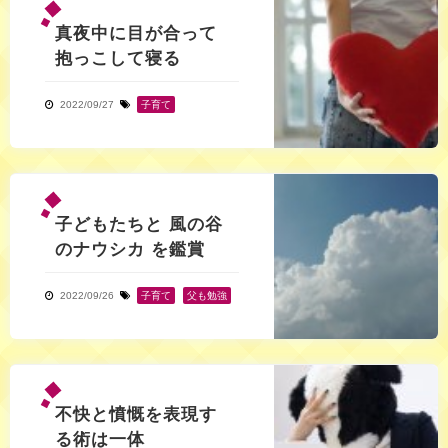
真夜中に目が合って
抱っこして寝る
2022/09/27
子育て
子どもたちと 風の谷
のナウシカ を鑑賞
2022/09/26
子育て
,
父も勉強
不快と憤慨を表現す
る術は一体