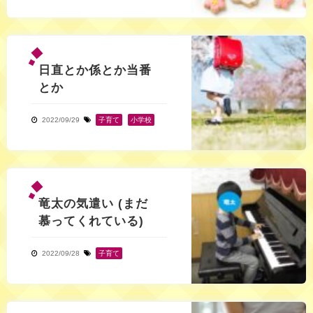
日直とか係とか当番
とか
2022/09/29
子育て
,
小学校
竜太の気遣い (まだ
慕ってくれている)
2022/09/28
子育て