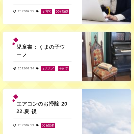
2022/09/25
子育て
,
父も勉強
児童書 : くまの子ウ
ーフ
2022/09/24
オススメ
,
子育て
エアコンのお掃除 20
22.夏 後
2022/09/23
父も勉強