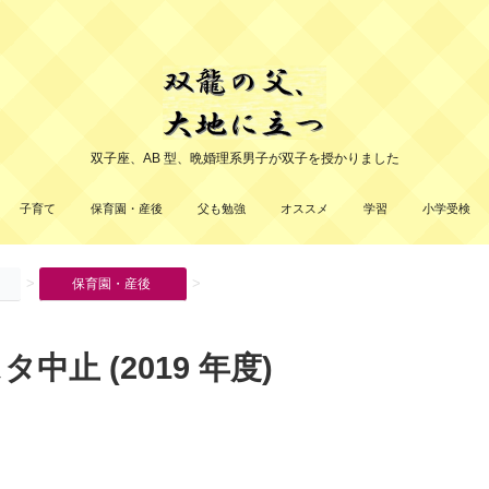
双子座、AB 型、晩婚理系男子が双子を授かりました
子育て
保育園・産後
父も勉強
オススメ
学習
小学受検
>
>
保育園・産後
中止 (2019 年度)