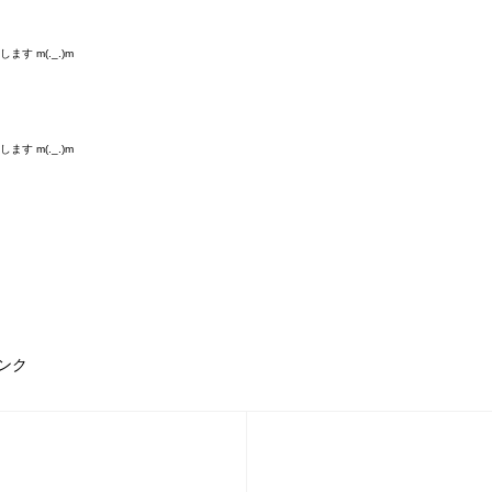
す m(._.)m
す m(._.)m
ンク