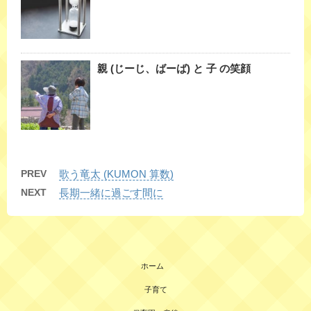
親 (じーじ、ばーば) と 子 の笑顔
PREV
歌う竜太 (KUMON 算数)
NEXT
長期一緒に過ごす間に
ホーム
子育て