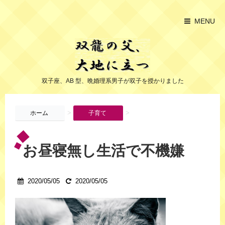
MENU
双子座、AB 型、晩婚理系男子が双子を授かりました
>
>
ホーム
子育て
お昼寝無し生活で不機嫌
2020/05/05
2020/05/05