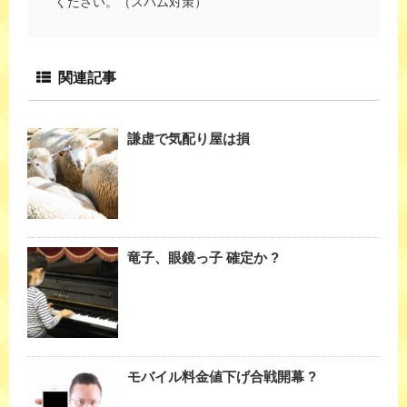
ください。（スパム対策）
関連記事
謙虚で気配り屋は損
竜子、眼鏡っ子 確定か ?
モバイル料金値下げ合戦開幕 ?