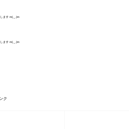
す m(._.)m
す m(._.)m
ンク