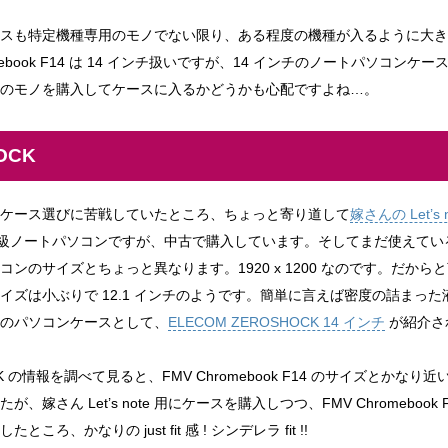
スも特定機種専用のモノでない限り、ある程度の機種が入るように大き
mebook F14 は 14 インチ扱いですが、14 インチのノートパソコン
のモノを購入してケースに入るかどうかも心配ですよね…。
OCK
ケース選びに苦戦していたところ、ちょっと寄り道して
嫁さんの Let’s n
 は高級ノートパソコンですが、中古で購入しています。そしてまだ使えているという
ンのサイズとちょっと異なります。1920 x 1200 なのです。だか
イズは小ぶりで 12.1 インチのようです。簡単に言えば密度の詰まっ
のパソコンケースとして、
ELECOM ZEROSHOCK 14 インチ
が紹介さ
OCK の情報を調べて見ると、FMV Chromebook F14 のサイズとかな
嫁さん Let’s note 用にケースを購入しつつ、FMV Chromeboo
、かなりの just fit 感 ! シンデレラ fit !!