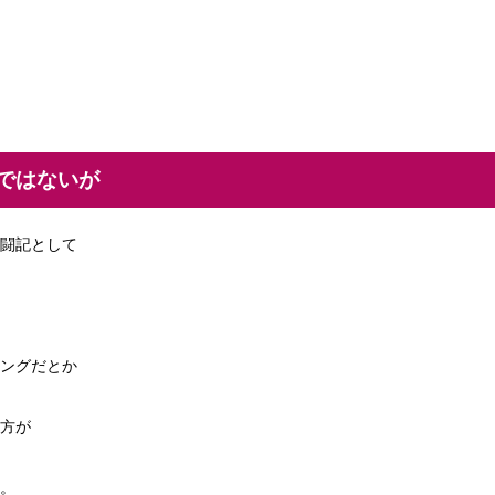
ではないが
闘記として
ングだとか
方が
。