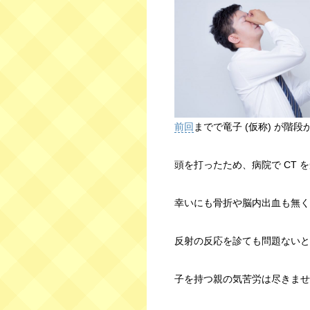
前回
までで竜子 (仮称) が階
頭を打ったため、病院で CT
幸いにも骨折や脳内出血も無く
反射の反応を診ても問題ないと
子を持つ親の気苦労は尽きませ