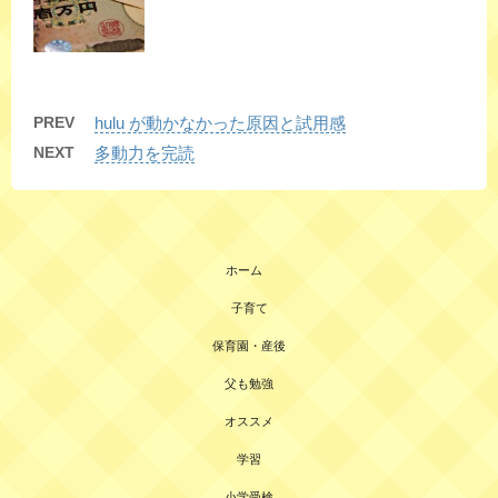
PREV
hulu が動かなかった原因と試用感
NEXT
多動力を完読
ホーム
子育て
保育園・産後
父も勉強
オススメ
学習
小学受検