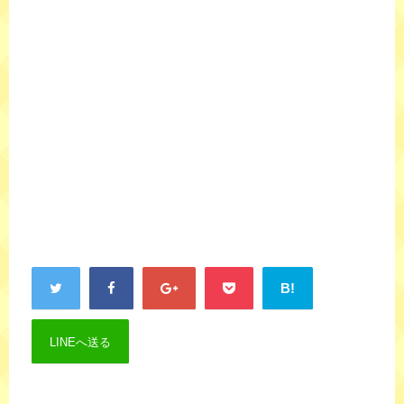
B!
LINEへ送る