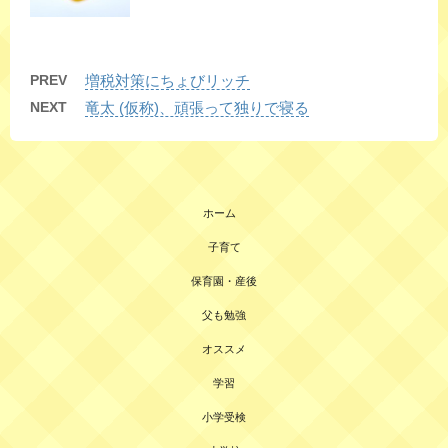
PREV
増税対策にちょびリッチ
NEXT
竜太 (仮称)、頑張って独りで寝る
ホーム
子育て
保育園・産後
父も勉強
オススメ
学習
小学受検