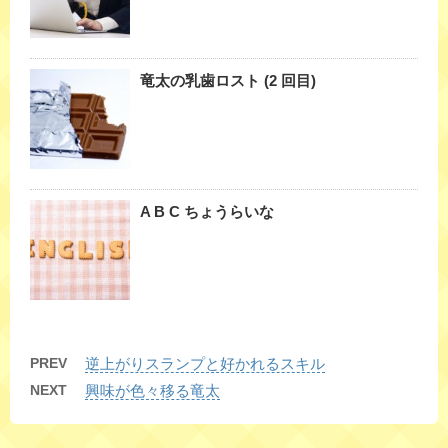
竜太の乳歯ロスト (2 回目)
A B C ちょうらいな
PREV
逆上がりスランプと好かれるスキル
NEXT
興味が色々移る竜太