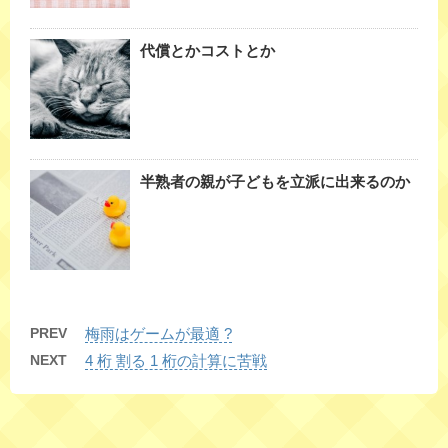
代償とかコストとか
半熟者の親が子どもを立派に出来るのか
PREV
梅雨はゲームが最適 ?
NEXT
4 桁 割る 1 桁の計算に苦戦