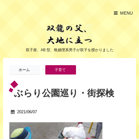
MENU
双子座、AB 型、晩婚理系男子が双子を授かりました
>
>
ホーム
子育て
ぶらり公園巡り・街探検
2021/06/07