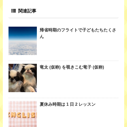
関連記事
帰省時期のフライトで子どもたちたくさ
ん
竜太 (仮称) を覗きこむ竜子 (仮称)
夏休み時期は 1 日 2 レッスン