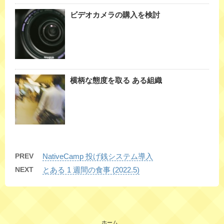
ビデオカメラの購入を検討
横柄な態度を取る ある組織
PREV
NativeCamp 投げ銭システム導入
NEXT
とある 1 週間の食事 (2022.5)
ホーム