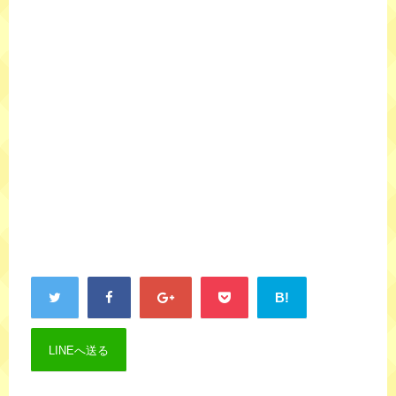
B!
LINEへ送る