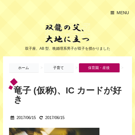
MENU
双子座、AB 型、晩婚理系男子が双子を授かりました
>
>
>
ホーム
子育て
保育園・産後
竜子 (仮称)、IC カードが好
き
2017/06/15
2017/06/15