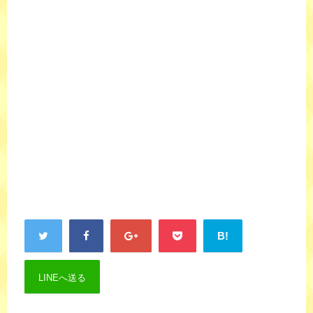
B!
LINEへ送る