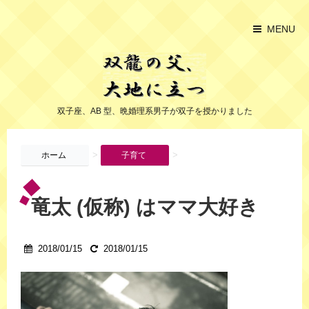
MENU
双子座、AB 型、晩婚理系男子が双子を授かりました
>
>
ホーム
子育て
竜太 (仮称) はママ大好き
2018/01/15
2018/01/15