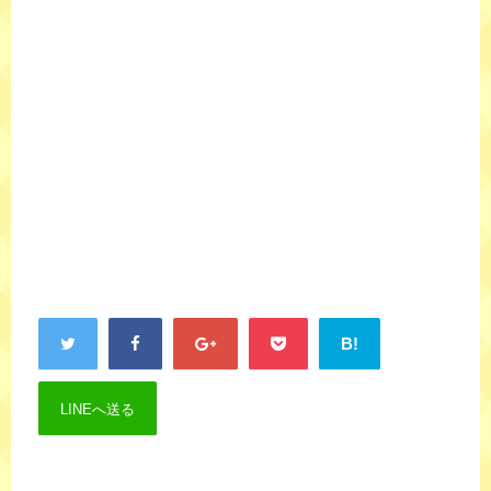
B!
LINEへ送る