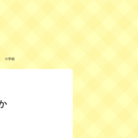
小学校
か