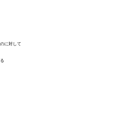
のに対して
る