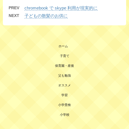
PREV
chromebook で skype 利用が現実的に
NEXT
子どもの散髪のお供に
ホーム
子育て
保育園・産後
父も勉強
オススメ
学習
小学受検
小学校