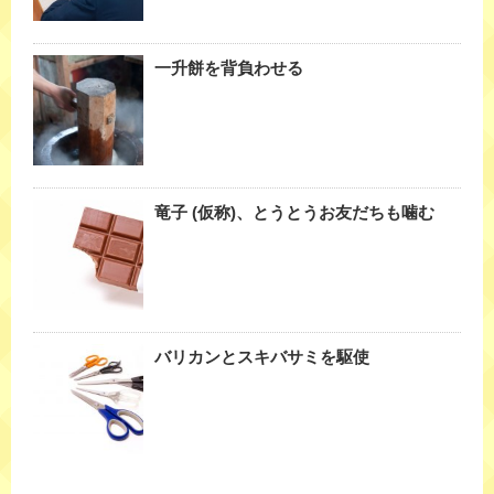
一升餅を背負わせる
竜子 (仮称)、とうとうお友だちも噛む
バリカンとスキバサミを駆使