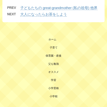
PREV
子どもたちの great-grandmother (私の祖母) 他界
NEXT
大人になったらお茶をしよう
ホーム
子育て
保育園・産後
父も勉強
オススメ
学習
小学受検
小学校