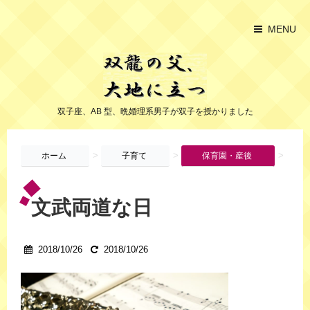
MENU
双子座、AB 型、晩婚理系男子が双子を授かりました
>
>
>
ホーム
子育て
保育園・産後
文武両道な日
2018/10/26
2018/10/26