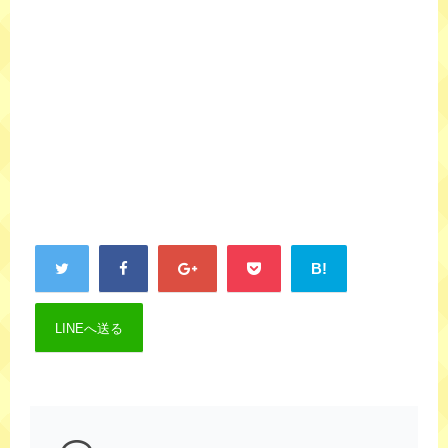
B!
LINEへ送る