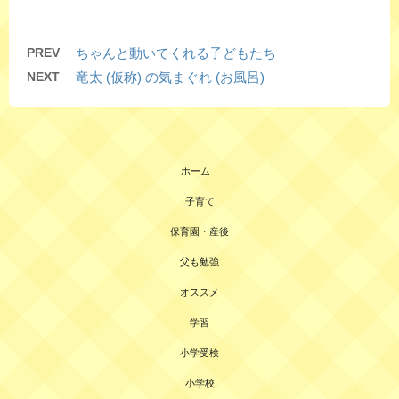
PREV
ちゃんと動いてくれる子どもたち
NEXT
竜太 (仮称) の気まぐれ (お風呂)
ホーム
子育て
保育園・産後
父も勉強
オススメ
学習
小学受検
小学校