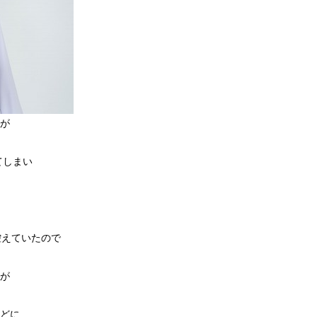
が
てしまい
控えていたので
が
どに