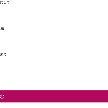
にして
、
た後、
来て
込む