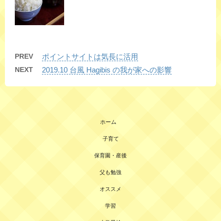
PREV
ポイントサイトは気長に活用
NEXT
2019.10 台風 Hagibis の我が家への影響
ホーム
子育て
保育園・産後
父も勉強
オススメ
学習