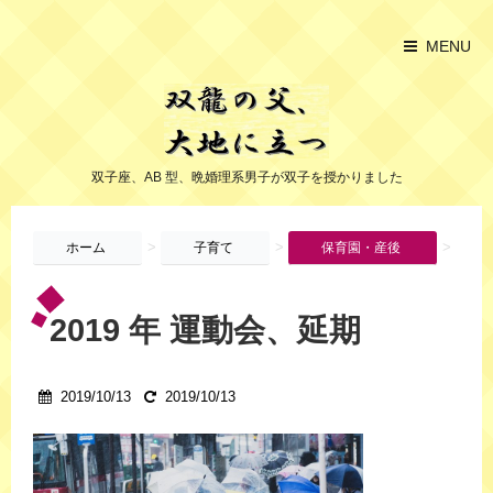
MENU
双子座、AB 型、晩婚理系男子が双子を授かりました
>
>
>
ホーム
子育て
保育園・産後
2019 年 運動会、延期
2019/10/13
2019/10/13