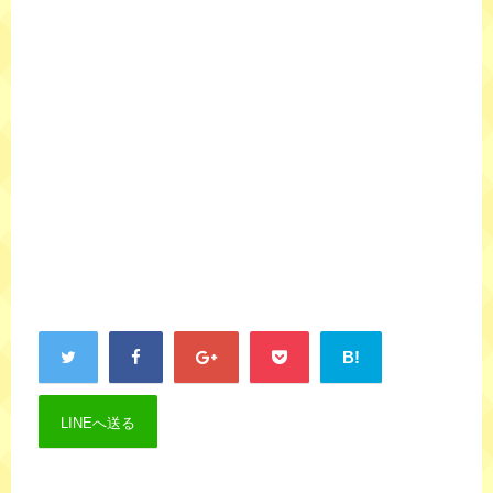
B!
LINEへ送る