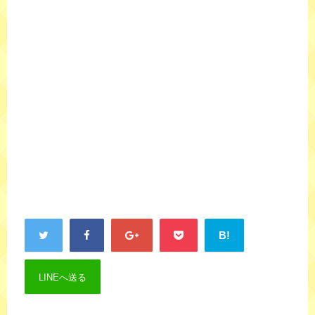
B!
LINEへ送る