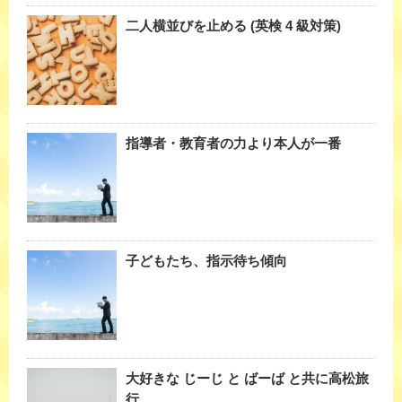
二人横並びを止める (英検 4 級対策)
指導者・教育者の力より本人が一番
子どもたち、指示待ち傾向
大好きな じーじ と ばーば と共に高松旅
行