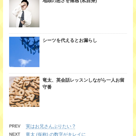
地頭の悪さを痛感 (私自身)
シーツを代えるとお漏らし
竜太、英会話レッスンしながら一人お留
守番
PREV
実はお兄さんぶりたい ?
NEXT
竜太 (仮称) の数字がキレイに