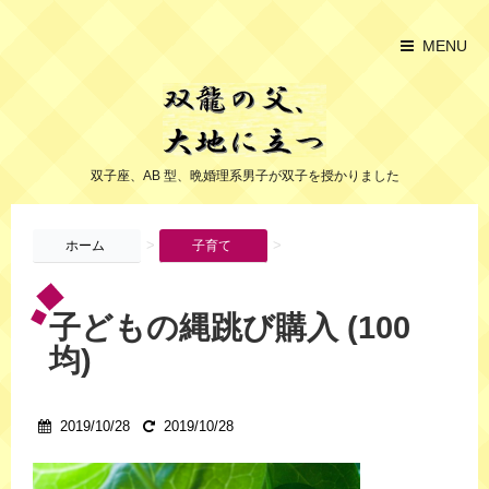
MENU
双子座、AB 型、晩婚理系男子が双子を授かりました
>
>
ホーム
子育て
子どもの縄跳び購入 (100
均)
2019/10/28
2019/10/28