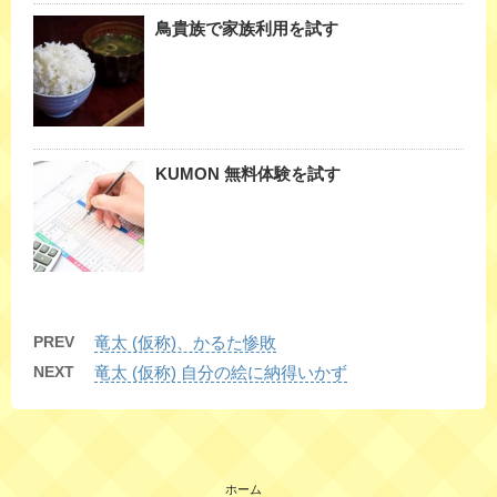
鳥貴族で家族利用を試す
KUMON 無料体験を試す
PREV
竜太 (仮称)、かるた惨敗
NEXT
竜太 (仮称) 自分の絵に納得いかず
ホーム