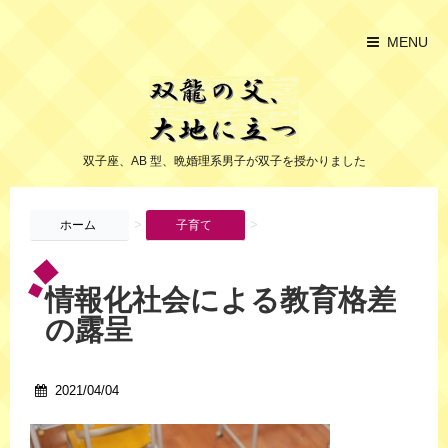
MENU
双子座、AB 型、晩婚理系男子が双子を授かりました
>
>
ホーム
子育て
情報化社会による教育格差
の露呈
2021/04/04