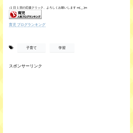
↓1 日 1 回の応援クリック、よろしくお願いします m(._.)m
育児 ブログランキング
-
,
子育て
学習
スポンサーリンク