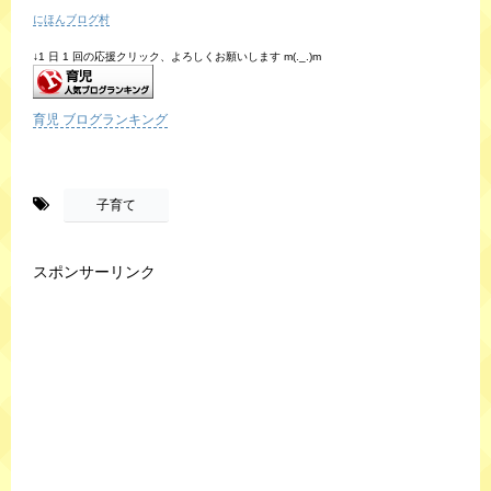
にほんブログ村
↓1 日 1 回の応援クリック、よろしくお願いします m(._.)m
育児 ブログランキング
-
子育て
スポンサーリンク