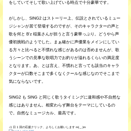
をしていてそして歌い上げている時点で十分豪華です。
がしかし、SING2 はストーリー上、伝説とされているミュー
ジシャンが居て登場するのですが、そのキャラクターの声と
歌を何と B’z 稲葉さんが担うと言う豪華っぷり。どうやら声
優初挑戦のようでした。まぁ確かに声優業をメインにしてい
る方々と比べると不慣れな感じがあるのは否めませんが、歌
うシーンでの見事な歌唱力でお釣りが溢れるくらいの満足度
となります。あ、とは言え、不慣れと言っても該当のキャラ
クターが口数そこまで多くなくクールな感じなのでそこまで
気にならないです。
SING2 も SING と同じく歌うタイミングに違和感や不自然な
感じはありません。相変わらず舞台をテーマにしているの
で。自然なミュージカル、最高です。
↓1 日 1 回の応援クリック、よろしくお願いします m(._.)m