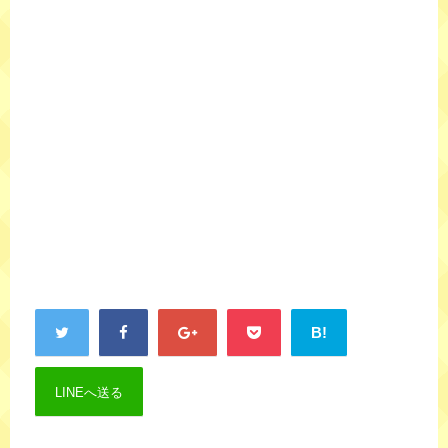
B!
LINEへ送る