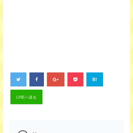
B!
LINEへ送る