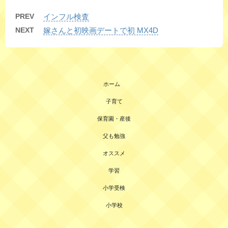
PREV
インフル検査
NEXT
嫁さんと初映画デートで初 MX4D
ホーム
子育て
保育園・産後
父も勉強
オススメ
学習
小学受検
小学校