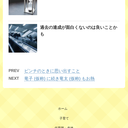
過去の達成が面白くないのは良いことか
も
PREV
ピンチのときに思い出すこと
NEXT
竜子 (仮称) に続き竜太 (仮称) もお熱
ホーム
子育て
保育園・産後