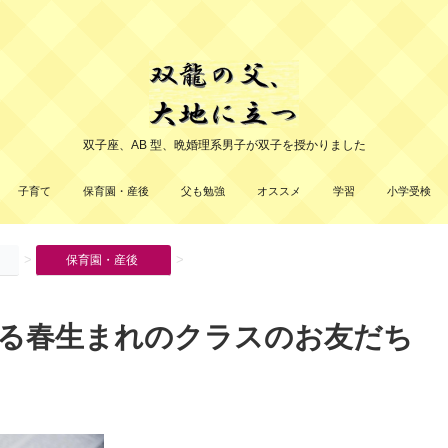
双子座、AB 型、晩婚理系男子が双子を授かりました
子育て
保育園・産後
父も勉強
オススメ
学習
小学受検
>
>
保育園・産後
る春生まれのクラスのお友だち