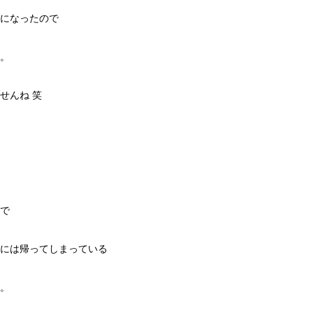
になったので
。
せんね 笑
で
には帰ってしまっている
。