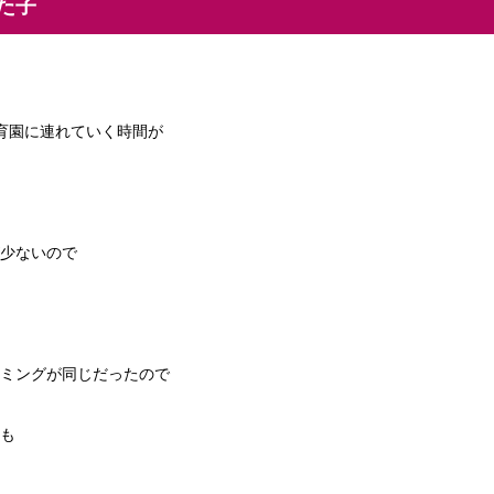
た子
を保育園に連れていく時間が
少ないので
ミングが同じだったので
も