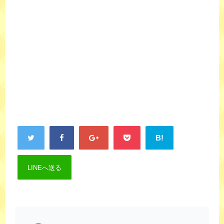
B!
LINEへ送る