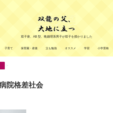
双子座、AB 型、晩婚理系男子が双子を授かりました
子育て
保育園・産後
父も勉強
オススメ
学習
小学受検
>
病院格差社会