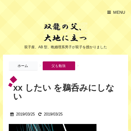
MENU
双子座、AB 型、晩婚理系男子が双子を授かりました
>
>
ホーム
父も勉強
xx したい を鵜呑みにしな
い
2019/03/25
2019/03/25