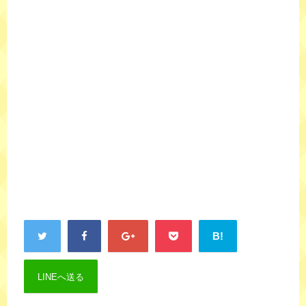
B!
LINEへ送る