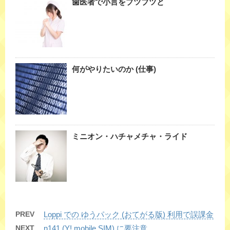
歯医者で小言をブツブツと
何がやりたいのか (仕事)
ミニオン・ハチャメチャ・ライド
PREV
Loppi での ゆうパック (おてがる版) 利用で誤課金
NEXT
n141 (Y! mobile SIM) に要注意